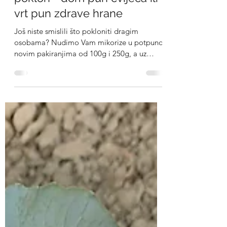
1. pro 2021.
1 min čitanja
Ovog Božića pokloni najbolji
poklon - dom pun cvijeća ili
vrt pun zdrave hrane
Još niste smislili što pokloniti dragim
osobama? Nudimo Vam mikorize u potpuno
novim pakiranjima od 100g i 250g, a uz
svaku stiže i...