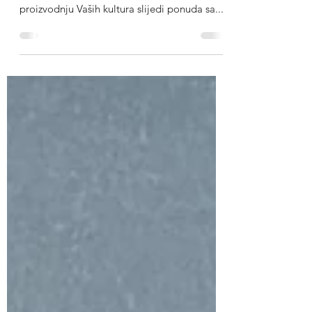
Dragi naši OPG-ovci, vrtlari, povrtlari, voćari,
maslinari i svi ostali, Kako bi Vam olakšali
proizvodnju Vaših kultura slijedi ponuda sa...