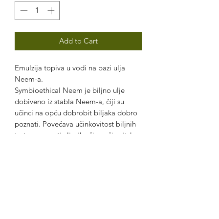
Add to Cart
Emulzija topiva u vodi na bazi ulja
Neem-a.
Symbioethical Neem je biljno ulje
dobiveno iz stabla Neem-a, čiji su
učinci na opću dobrobit biljaka dobro
poznati. Povećava učinkovitost biljnih
tretmana protiv lisnih uši, mušica itd.
Proizvod se može koristiti na travi,
ukrasnim, hortikulturnim biljkama, voću
i povrću u bilo kojoj fazi vegetacijskog
životnog ciklusa. Odobren je za
ekološki uzgoj!
Prije upotrebe dobro protresti bočicu,