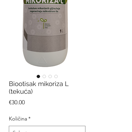
Biootisak mikoriza L
(tekuća)
Price
€30.00
Količina
*