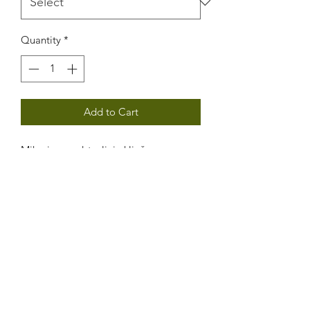
Quantity
*
Add to Cart
Mikorize predstavljaju ključnu vezu
između biljaka i okolnog tla. Te su
gljive sposobne pružiti izravne i
neizravne koristi biljnim vrstama:
pomažu u ishrani biljaka, poboljšavaju
podnošljivost na stres (posebno sušu) i
povećavaju otpornost na bolesti.
Proizvod sadrži mikorizne gljive reda
Glomus i rizosferne bakterije.