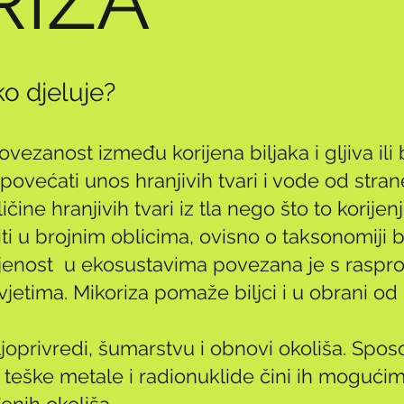
RIZA
ko djeluje?
vezanost između korijena biljaka i gljiva ili b
povećati unos hranjivih tvari i vode od stra
čine hranjivih tvari iz tla nego što to korije
i u brojnim oblicima, ovisno o taksonomiji bil
anjenost u ekosustavima povezana je s raspro
vjetima. Mikoriza pomaže biljci i u obrani od
ljoprivredi, šumarstvu i obnovi okoliša. Sposo
u teške metale i radionuklide čini ih mogući