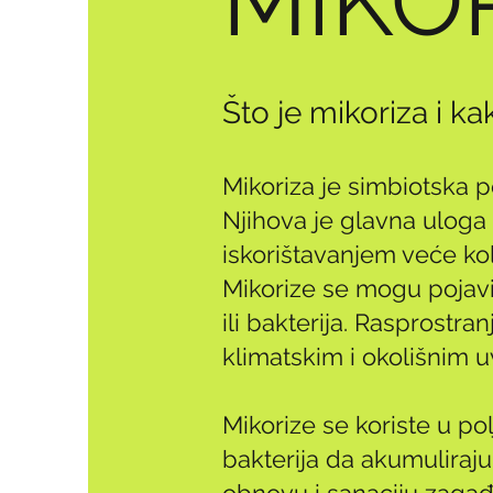
MIKO
Što je mikoriza i ka
Mikoriza je simbiotska po
Njihova je glavna uloga 
iskorištavanjem veće koli
Mikorize se mogu pojavit
ili bakterija. Rasprostr
klimatskim i okolišnim u
Mikorize se koriste u po
bakterija da akumuliraj