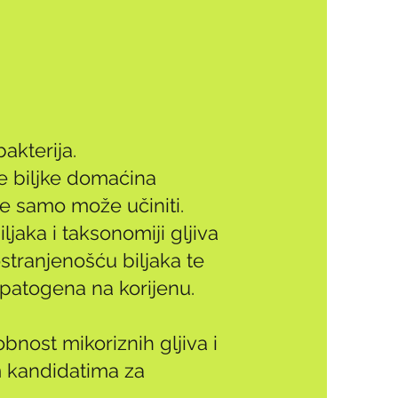
akterija.
ne biljke domaćina
nje samo može učiniti.
jaka i taksonomiji gljiva
stranjenošću biljaka te
 patogena na korijenu.
bnost mikoriznih gljiva i
m kandidatima za