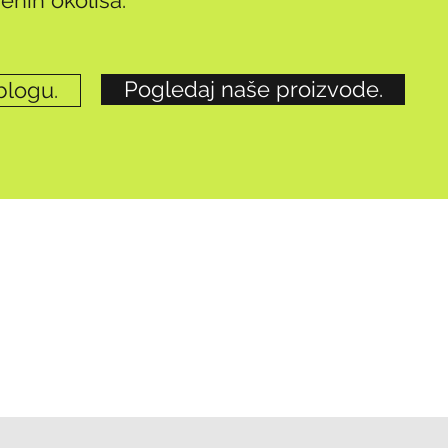
enih okoliša.
Pogledaj naše proizvode.
blogu.