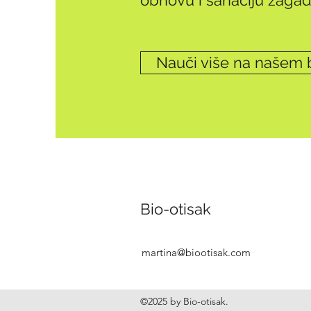
obnovu i sanaciju zagađ
Nauči više na našem 
Bio-otisak
martina@biootisak.com
©2025 by Bio-otisak.